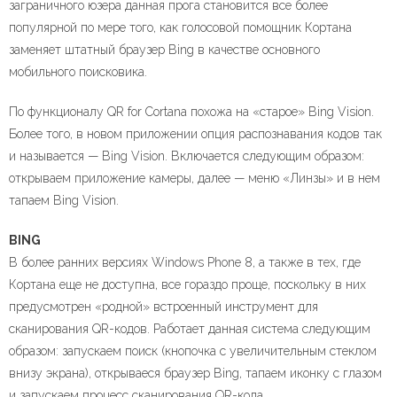
заграничного юзера данная прога становится все более
популярной по мере того, как голосовой помощник Кортана
заменяет штатный браузер Bing в качестве основного
мобильного поисковика.
По функционалу QR for Cortana похожа на «старое» Bing Vision.
Более того, в новом приложении опция распознавания кодов так
и называется — Bing Vision. Включается следующим образом:
открываем приложение камеры, далее — меню «Линзы» и в нем
тапаем Bing Vision.
BING
В более ранних версиях Windows Phone 8, а также в тех, где
Кортана еще не доступна, все гораздо проще, поскольку в них
предусмотрен «родной» встроенный инструмент для
сканирования QR-кодов. Работает данная система следующим
образом: запускаем поиск (кнопочка с увеличительным стеклом
внизу экрана), открываеся браузер Bing, тапаем иконку с глазом
и запускаем процесс сканирования QR-кода.