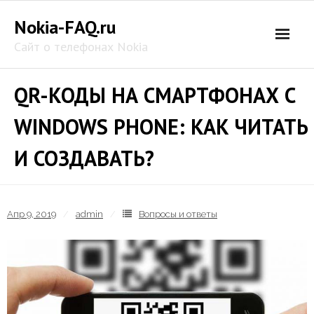
Skip
Nokia-FAQ.ru
to
content
Сайт о телефонах Nokia
QR-КОДЫ НА СМАРТФОНАХ С
WINDOWS PHONE: КАК ЧИТАТЬ
И СОЗДАВАТЬ?
Апр 9, 2019
admin
Вопросы и ответы