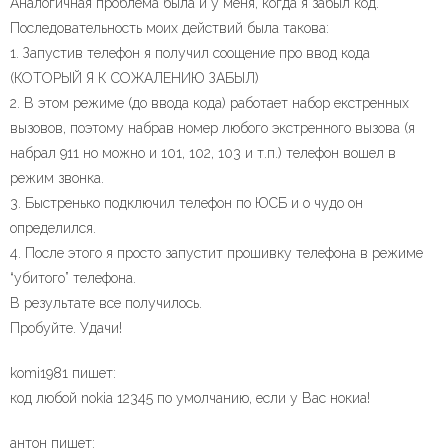
Аналогичная проблема была и у меня, когда я забыл код.
Последовательность моих действий была такова:
1. Запустив телефон я получил соощение про ввод кода
(КОТОРЫЙ Я К СОЖАЛЕНИЮ ЗАБЫЛ)
2. В этом режиме (до ввода кода) работает набор екстренных
вызовов, поэтому набрав номер любого экстренного вызова (я
набрал 911 но можно и 101, 102, 103 и т.п.) телефон вошел в
режим звонка.
3. Быстренько подключил телефон по ЮСБ и о чудо он
определился.
4. После этого я просто запустит прошивку телефона в режиме
“убитого” телефона.
В результате все получилось.
Пробуйте. Удачи!
komi1981 пишет:
код любой nokia 12345 по умолчанию, если у Вас нокиа!
антон пишет: