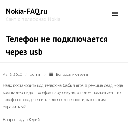
Skip
Nokia-FAQ.ru
to
content
Сайт о телефонах Nokia
Телефон не подключается
через usb
Авг 2, 2010
admin
Вопросы и ответы
Надо востановить код телефона (забыл его), в режиме деад моде
компьютер видет телефон пару секунд, а потом показывает что
телефон отсоеденен и так до бесконечности, как с этим
справиться?
Вопрос задал Юрий.