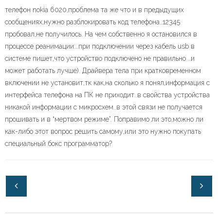
телефон nokia 6020,проблема та же что и в предыдущих
сообщениях,нужно разблокировать код телефона..12345
пробовал,не получилось. На чем собственно я остановился в
процессе реанимации:..при подключении через кабель usb в
системе пишет,что устройство подключено не правильно ..и
может работать лучше). Драйвера тела при кратковременном
включении не установит,тк как,на сколько я понял,информация с
интерфейса телефона на ПК не приходит..в свойства устройства
никакой информации с микросхем..в этой связи не получается
прошивать и в “мертвом режиме”. Поправимо ли это,можно ли
как-либо этот вопрос решить самому,или это нужно покупать
специальный бокс программатор?