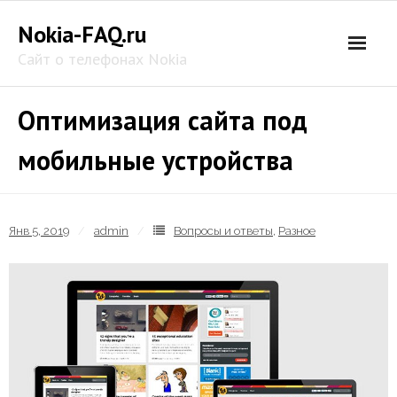
Skip
Nokia-FAQ.ru
to
content
Сайт о телефонах Nokia
Оптимизация сайта под
мобильные устройства
Янв 5, 2019
admin
Вопросы и ответы
,
Разное