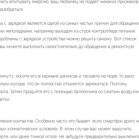
чать впитывать энергию, ваш любимец не подаёт никаких признаков
азобраться.
ы с зарядкой являются одной из самых частых причин для обращени
ыми неполадками, например выходом из строя контроллера питания,
проблемы с зарядкой устройства можно решить самому. Вот список
 вы можете выполнить самостоятельно до обращения в ремонтную
инуту, носите его в кармане джинсов и таскаете на море, то рано
олько мусора, что он полностью откажется заряжаться. Поэтому
рта. Затем продуйте его с помощью баллончика со сжатым воздухо
ётки.
ления контактов. Особенно часто это бывает, если смартфон долго н
ных климатических условиях. В этом случае вас может выручить
ирте, или даже тонкой иглой. Не забудьте предварительно выключит