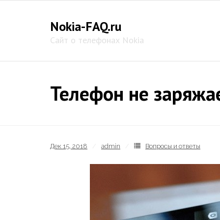
Skip
to
Nokia-FAQ.ru
content
Сайт о телефонах Nokia
Телефон не заряжае
Дек 15, 2018
admin
Вопросы и ответы