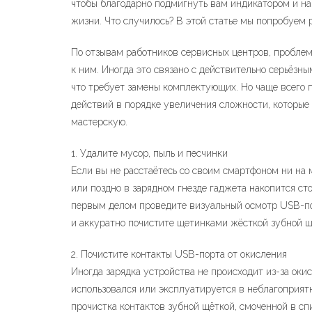
чтобы благодарно подмигнуть вам индикатором и на
жизни. Что случилось? В этой статье мы попробуем р
По отзывам работников сервисных центров, проблем
к ним. Иногда это связано с действительно серьёзн
что требует замены комплектующих. Но чаще всего 
действий в порядке увеличения сложности, которые
мастерскую.
1. Удалите мусор, пыль и песчинки
Если вы не расстаётесь со своим смартфоном ни на м
или поздно в зарядном гнезде гаджета накопится ст
первым делом проведите визуальный осмотр USB-по
и аккуратно почистите щетинками жёсткой зубной щ
2. Почистите контакты USB-порта от окисления
Иногда зарядка устройства не происходит из-за окис
использовался или эксплуатируется в неблагоприят
прочистка контактов зубной щёткой, смоченной в сп