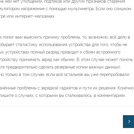
о на ней нет утолщений, подтёков или других признаков старения.
мулятором напряжение с помощью мультиметра. Если оно слишком
тре или интернет-магазинах.
е помог вам выяснить причину проблемы, то, возможно, всё дело в
бирает статистику использования устройства для того, чтобы не
ых устройствах полный разряд приводит к сбоям встроенного
устройству принимать заряд как обычно. В этом случае может помочь
ьте предварительно сделать резервные копии важных данных).
но только в том случае, если всё остальное вы уже перепробовали.
ранённые проблемы с зарядкой гаджетов и пути их решения. Конечно
пишите о случаях, с которыми вы сталкивались, в комментариях.