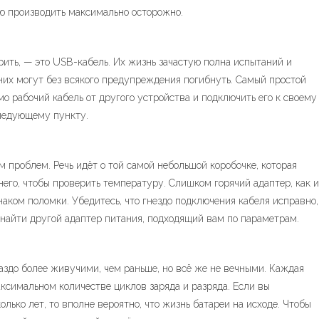
ию производить максимально осторожно.
рить, — это USB-кабель. Их жизнь зачастую полна испытаний и
них могут без всякого предупреждения погибнуть. Самый простой
мо рабочий кабель от другого устройства и подключить его к своему
следующему пункту.
м проблем. Речь идёт о той самой небольшой коробочке, которая
него, чтобы проверить температуру. Слишком горячий адаптер, как и
аком поломки. Убедитесь, что гнездо подключения кабеля исправно,
 найти другой адаптер питания, подходящий вам по параметрам.
здо более живучими, чем раньше, но всё же не вечными. Каждая
ксимальном количестве циклов заряда и разряда. Если вы
лько лет, то вполне вероятно, что жизнь батареи на исходе. Чтобы