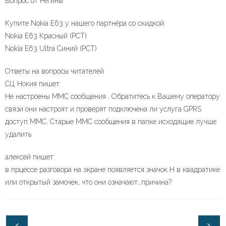
Вопрос от Регины
Купите Nokia E63 у нашего партнёра со скидкой:
Nokia E63 Красный (РСТ)
Nokia E63 Ultra Синий (РСТ)
Ответы на вопросы читателей
СЦ Нокия пишет:
Не настроены ММС сообщения . Обратитесь к Вашему оператору
связи они настроят и проверят подключена ли услуга GPRS
доступ ММС. Старые ММС сообщения в папке исходящие лучше
удалить.
алексей пишет:
в прцессе разговора на экране появляется значок H в квадратике
или открытый замочек, что они означают…причина?