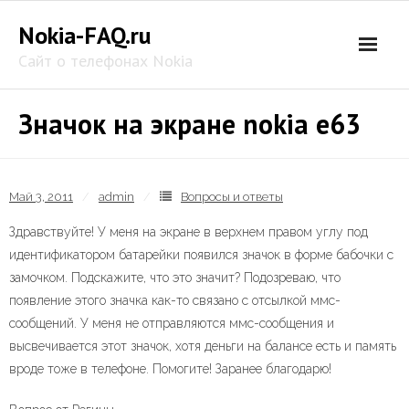
Skip
Nokia-FAQ.ru
to
content
Сайт о телефонах Nokia
Значок на экране nokia e63
Май 3, 2011
admin
Вопросы и ответы
Здравствуйте! У меня на экране в верхнем правом углу под
идентификатором батарейки появился значок в форме бабочки с
замочком. Подскажите, что это значит? Подозреваю, что
появление этого значка как-то связано с отсылкой ммс-
сообщений. У меня не отправляются ммс-сообщения и
высвечивается этот значок, хотя деньги на балансе есть и память
вроде тоже в телефоне. Помогите! Заранее благодарю!