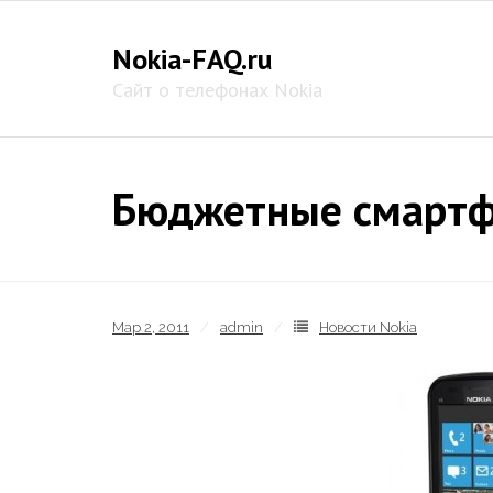
Skip
to
Nokia-FAQ.ru
content
Сайт о телефонах Nokia
Бюджетные смартфо
Мар 2, 2011
admin
Новости Nokia