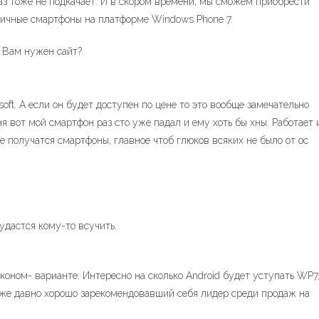
з тоже не подкачает. И в скором времени, мы сможем приобрести
гичные смартфоны на платформе Windows Phone 7.
. Вам нужен сайт?.
oft. А если он будет доступен по цене то это вообще замечательно
ня вот мой смартфон раз сто уже падал и ему хоть бы хны. Работает 
е получатся смартфоны, главное чтоб глюков всяких не было от ос
удастся кому-то всучить.
коном- варианте. Интересно на сколько Android будет уступать WP7
 уже давно хорошо зарекомендовавший себя лидер среди продаж на