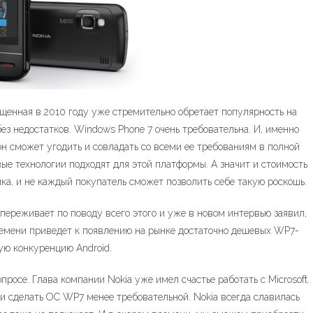
щенная в 2010 году уже стремительно обретает популярность на
 без недостатков. Windows Phone 7 очень требовательна. И, именно
н сможет угодить и совладать со всеми ее требованиям в полной
ые технологии подходят для этой платформы. А значит и стоимость
ка, и не каждый покупатель сможет позволить себе такую роскошь.
е переживает по поводу всего этого и уже в новом интервью заявил,
 времени приведет к появлению на рынке достаточно дешевых WP7-
ую конкуренцию Android.
росе. Глава компании Nokia уже имел счастье работать с Microsoft.
t, и сделать ОС WP7 менее требовательной. Nokia всегда славилась