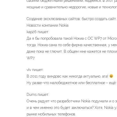
своими бюджетными решениями, надеемся, в этот ра
мощные и сравнительно недорогие, новые и техноло
Создание эксклюзивных сайтов: быстро создать сайт
Новости компании Nokia
kap26 пишет:
Да я бы попробовала такой Нокиа с ОС WP7 от Micros
тогда. Нокиа сама по себе фирма качественная, у ме
даже пока не глючит. В общем мне кажется не плохи
WP7.
vIv пишет:
В 2011 году виндовс как никогда актуально, ага!
Ну разве-что малобюджетное или бесплатное – ещё 
Dums пишет:
Очень радует что разработчики Nokia подумали и о э
и в чем именно это будет заключаться? Хотя, Nokia
рынке мобильных телефонов.