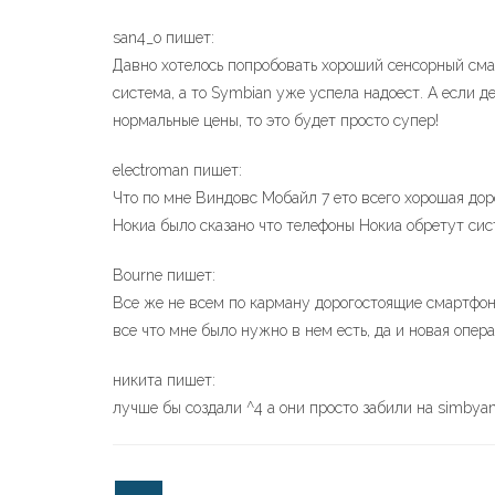
san4_o пишет:
Давно хотелось попробовать хороший сенсорный сма
система, а то Symbian уже успела надоест. А если 
нормальные цены, то это будет просто супер!
electroman пишет:
Что по мне Виндовс Мобайл 7 ето всего хорошая д
Нокиа было сказано что телефоны Нокиа обретут сист
Bourne пишет:
Все же не всем по карману дорогостоящие смартфоны
все что мне было нужно в нем есть, да и новая опер
никита пишет:
лучше бы создали ^4 а они просто забили на simbya