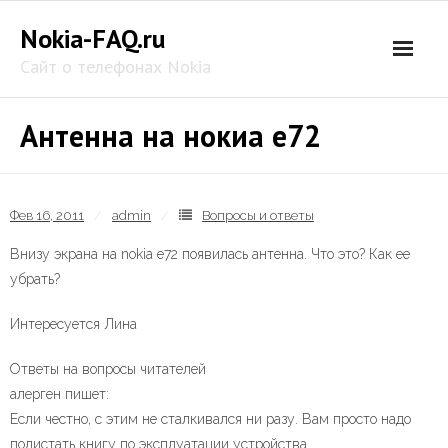
Skip
Nokia-FAQ.ru
to
content
Сайт о телефонах Nokia
Антенна на нокиа е72
Фев 16, 2011
admin
Вопросы и ответы
Внизу экрана на nokia e72 появилась антенна. Что это? Как ее
убрать?
Интересуется Лина
Ответы на вопросы читателей
алерген пишет:
Если честно, с этим не сталкивался ни разу. Вам просто надо
полистать книгу по эксплуатации устройства