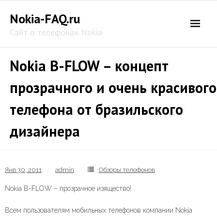
Skip
Nokia-FAQ.ru
to
content
Сайт о телефонах Nokia
Nokia B-FLOW – концепт
прозрачного и очень красивого
телефона от бразильского
дизайнера
Янв 30, 2011
admin
Обзоры телефонов
Nokia B-FLOW – прозрачное изящество!
Всем пользователям мобильных телефонов компании Nokia