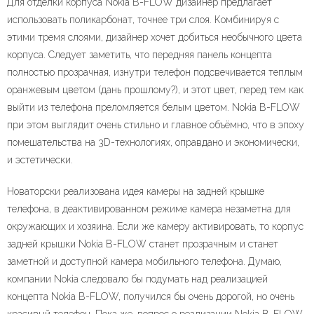
Для отделки корпуса Nokia B-FLOW дизайнер предлагает
использовать поликарбонат, точнее три слоя. Комбинируя с
этими тремя слоями, дизайнер хочет добиться необычного цвета
корпуса. Следует заметить, что передняя панель концепта
полностью прозрачная, изнутри телефон подсвечивается теплым
оранжевым цветом (дань прошлому?), и этот цвет, перед тем как
выйти из телефона преломляется белым цветом. Nokia B-FLOW
при этом выглядит очень стильно и главное объёмно, что в эпоху
помешательства на 3D-технологиях, оправдано и экономически,
и эстетически.
Новаторски реализована идея камеры на задней крышке
телефона, в деактивированном режиме камера незаметна для
окружающих и хозяина. Если же камеру активировать, то корпус
задней крышки Nokia B-FLOW станет прозрачным и станет
заметной и доступной камера мобильного телефона. Думаю,
компании Nokia следовало бы подумать над реализацией
концепта Nokia B-FLOW, получился бы очень дорогой, но очень