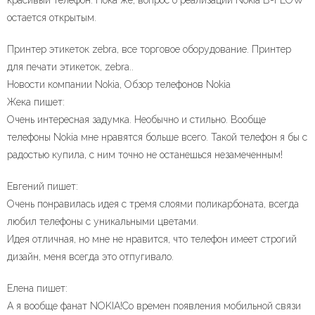
красивый телефон. Пока же, вопрос о реализации Nokia B-FLOW
остается открытым.
Принтер этикеток zebra, все торговое оборудование. Принтер
для печати этикеток, zebra..
Новости компании Nokia, Обзор телефонов Nokia
Жека пишет:
Очень интересная задумка. Необычно и стильно. Вообще
телефоны Nokia мне нравятся больше всего. Такой телефон я бы с
радостью купила, с ним точно не останешься незамеченным!
Евгений пишет:
Очень понравилась идея с тремя слоями поликарбоната, всегда
любил телефоны с уникальными цветами.
Идея отличная, но мне не нравится, что телефон имеет строгий
дизайн, меня всегда это отпугивало.
Елена пишет:
А я вообще фанат NOKIA!Со времен появления мобильной связи